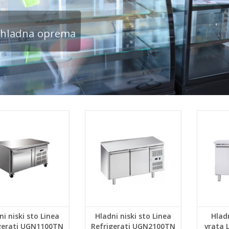
shladna oprema
ni niski sto Linea
Hladni niski sto Linea
Hlad
gerati UGN1100TN
Refrigerati UGN2100TN
vrata 