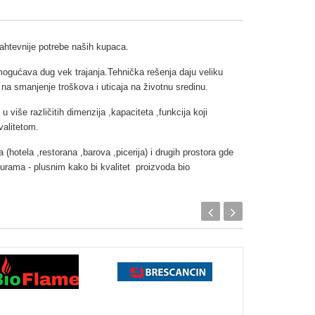
zahtevnije potrebe naših kupaca.
omogućava dug vek trajanja.Tehnička rešenja daju veliku
na smanjenje troškova i uticaja na životnu sredinu.
iše različitih dimenzija ,kapaciteta ,funkcija koji
valitetom.
 (hotela ,restorana ,barova ,picerija) i drugih prostora gde
urama - plusnim kako bi kvalitet proizvoda bio