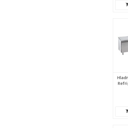
Hladn
Refr