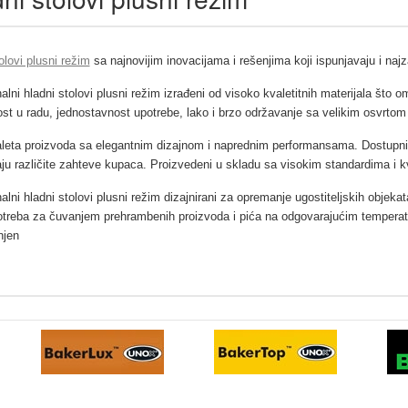
olovi plusni režim
sa najnovijim inovacijama i rešenjima koji ispunjavaju i naj
alni hladni stolovi plusni režim
izrađeni od visoko kvaletitnih materijala što 
t u radu, jednostavnost upotrebe, lako i brzo održavanje sa velikim osvrtom 
leta proizvoda sa elegantnim dizajnom i naprednim performansama. Dostupni u v
ju različite zahteve kupaca. Proizvedeni u skladu sa visokim standardima i k
alni hladni stolovi plusni režim
dizajnirani za opremanje ugostiteljskih objekata
potreba za čuvanjem prehrambenih proizvoda i pića na odgovarajućim temperat
njen