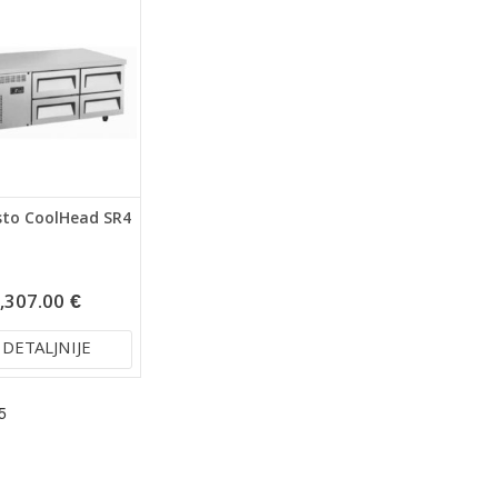
sto CoolHead SR4
,307.00 €
DETALJNIJE
5