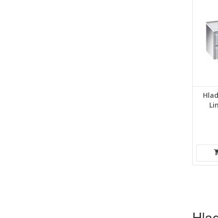
Hlad
Li
Hlad