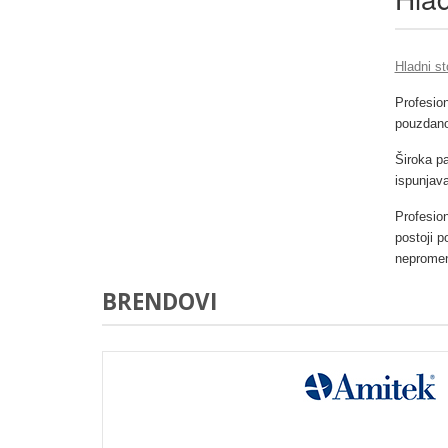
Hladni st
Profesion
pouzdanos
Široka pa
ispunjava
Profesion
postoji 
neprome
BRENDOVI