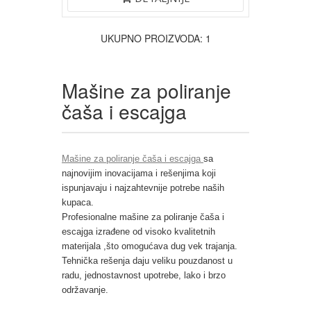
DETALJNIJE
UKUPNO PROIZVODA: 1
Mašine za poliranje
čaša i escajga
Mašine za poliranje čaša i escajga
sa
najnovijim inovacijama i rešenjima koji
ispunjavaju i najzahtevnije potrebe naših
kupaca.
Profesionalne mašine za poliranje čaša i
escajga izrađene od visoko kvalitetnih
materijala ,što omogućava dug vek trajanja.
Tehnička rešenja daju veliku pouzdanost u
radu, jednostavnost upotrebe, lako i brzo
održavanje.