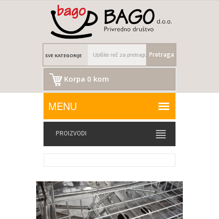
Pretraga
Korpa 0 kom
PROIZVODI