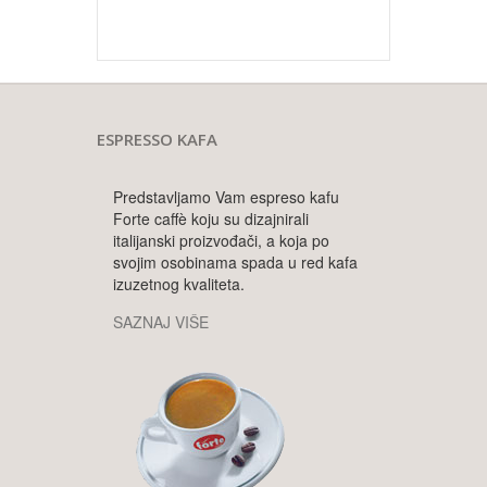
ESPRESSO KAFA
Predstavljamo Vam espreso kafu
Forte caffè koju su dizajnirali
italijanski proizvođači, a koja po
svojim osobinama spada u red kafa
izuzetnog kvaliteta.
SAZNAJ VIŠE