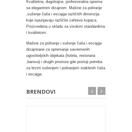
Kvalitetna, dugotrajna profesionalna oprema
sa elegantnim dizajnom. Mašine za poliranje
,sušenje čaša i escajga različitih dimenzija
koje ispunjavaju različite
zahteve kupaca.
Proizvedena u skladu sa visokim standardima
i kvalitetom.
Mašine za poliranje i sušenje čaša i escajga
dizajnirane za opremanje savremenih
ugostiteljskih objekata (hotela, restorana
,barova) i drugih prostora gde postoji potreba
za brzim sušenjem i poliranjem staklenih čaša
i escajga.
BRENDOVI