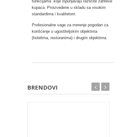
funkcijama koje ispunjavaju različite zahteve
kupaca. Proizvedene u skladu sa visokim
standardima i kvalitetom.
Profesionalne vage za merenje pogodan za
korišćenje u ugostiteljskim objektima
(hotelima, restoranima) i drugim objektima.
BRENDOVI