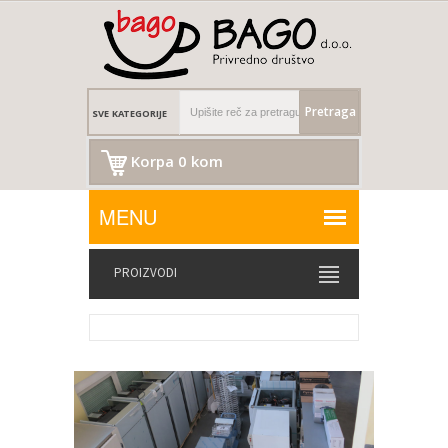
Pretraga
Korpa 0 kom
PROIZVODI