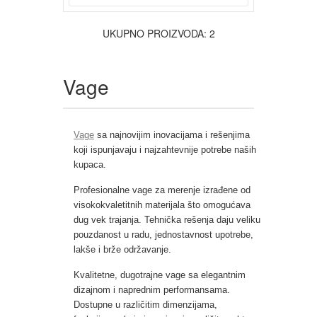
UKUPNO PROIZVODA: 2
Vage
Vage
sa najnovijim inovacijama i rešenjima
koji ispunjavaju i najzahtevnije potrebe naših
kupaca.
Profesionalne vage za merenje izrađene od
visokokvaletitnih materijala što omogućava
dug vek trajanja. Tehnička rešenja daju veliku
pouzdanost u radu, jednostavnost upotrebe,
lakše i brže održavanje.
Kvalitetne, dugotrajne vage sa elegantnim
dizajnom i naprednim performansama.
Dostupne u različitim dimenzijama,