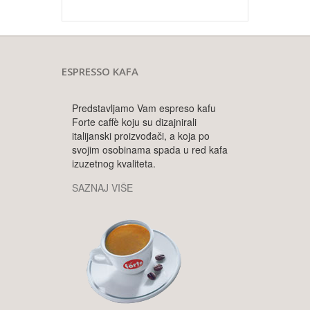
ESPRESSO KAFA
Predstavljamo Vam espreso kafu
Forte caffè koju su dizajnirali
italijanski proizvođači, a koja po
svojim osobinama spada u red kafa
izuzetnog kvaliteta.
SAZNAJ VIŠE