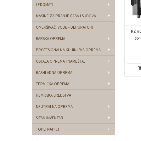
+
LEDOMATI
+
MAŠINE ZA PRANJE ČAŠA I SUDOVA
OMEKŠIVAČI VODE - DEPURATORI
Konv
ga
+
BARSKA OPREMA
+
PROFESIONALNA KUHINJSKA OPREMA
+
OSTALA OPREMA I NAMEŠTAJ
+
RASHLADNA OPREMA
+
TERMIČKA OPREMA
HEMIJSKA SREDSTVA
+
NEUTRALNA OPREMA
+
SITAN INVENTAR
+
TOPLI NAPICI