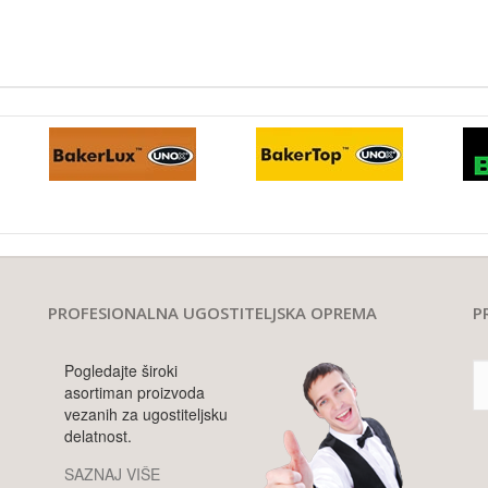
PROFESIONALNA UGOSTITELJSKA OPREMA
P
Pogledajte široki
asortiman proizvoda
vezanih za ugostiteljsku
delatnost.
SAZNAJ VIŠE