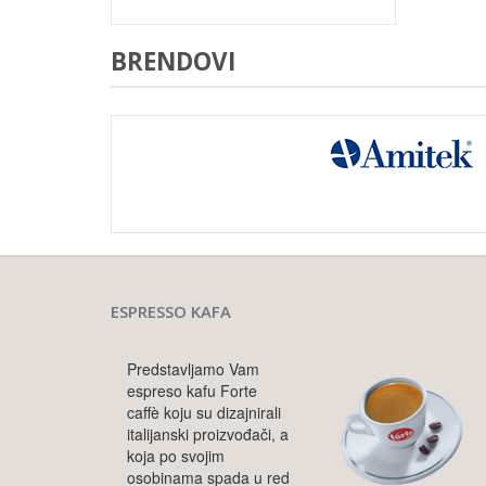
BRENDOVI
ESPRESSO KAFA
Predstavljamo Vam
espreso kafu Forte
caffè koju su dizajnirali
italijanski proizvođači, a
koja po svojim
osobinama spada u red