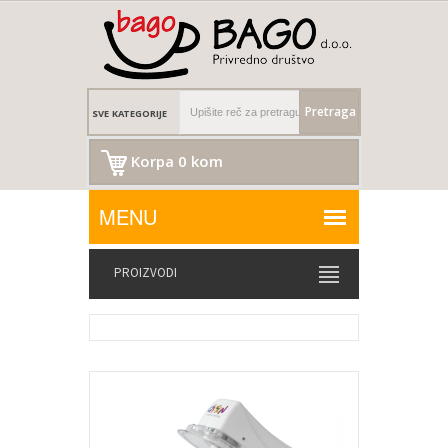
Pretraga
Korpa 0 kom
PROIZVODI