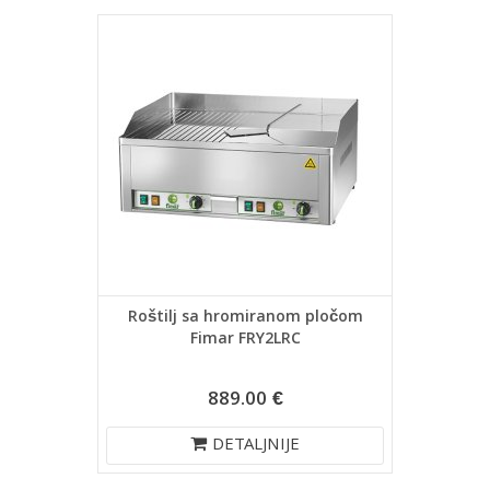
Roštilj sa hromiranom pločom
Fimar FRY2LRC
889.00 €
DETALJNIJE