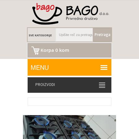
Pretraga
Korpa 0 kom
PROIZVODI