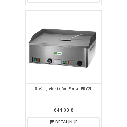
Roštilj električni Fimar FRY2L
644.00 €
DETALJNIJE