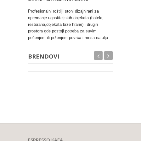
Profesionalni roštilji stoni dizajnirani za
opremanje ugostiteljskih objekata (hotela,
restorana,objekata brze hrane) i drugih
prostora gde postoji potreba za suvim
pečenjem ili prženjem povrća i mesa na ulju.
BRENDOVI
ESPRESSO KAFA