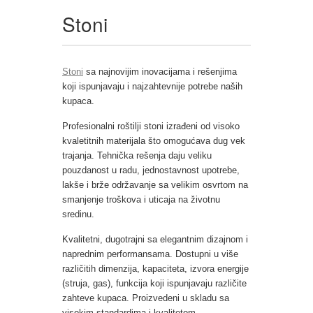
Stoni
Stoni
sa najnovijim inovacijama i rešenjima
koji ispunjavaju i najzahtevnije potrebe naših
kupaca.
Profesionalni roštilji stoni izrađeni od visoko
kvaletitnih materijala što omogućava dug vek
trajanja. Tehnička rešenja daju veliku
pouzdanost u radu, jednostavnost upotrebe,
lakše i brže održavanje sa velikim osvrtom na
smanjenje troškova i uticaja na životnu
sredinu.
Kvalitetni, dugotrajni sa elegantnim dizajnom i
naprednim performansama. Dostupni u više
različitih dimenzija, kapaciteta, izvora energije
(struja, gas), funkcija koji ispunjavaju različite
zahteve kupaca. Proizvedeni u skladu sa
visokim standardima i kvalitetom.