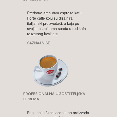
Predstavljamo Vam espreso kafu
Forte caffè koju su dizajnirali
italijanski proizvođači, a koja po
svojim osobinama spada u red kafa
izuzetnog kvaliteta.
SAZNAJ VIŠE
PROFESIONALNA UGOSTITELJSKA
OPREMA
Pogledajte široki asortiman proizvoda