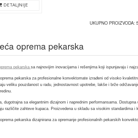
DETALJNIJE
UKUPNO PROIZVODA: 
teća oprema pekarska
oprema pekarska
sa najnovijim inovacijama i rešenjima koji ispunjavaju i naj
 oprema pekarska za profesionalne konvektomate izrađeni od visoko kvaletitn
aju veliku pouzdanost u radu, jednostavnost upotrebe, lakše i brže održavanj
redinu.
a, dugotrajna sa elegantnim dizajnom i naprednim performansama. Dostupna u vi
ju različite zahteve kupaca. Proizvedena u skladu sa visokim standardima i k
oprema pekarska dizajnirana za opremanje profesionalnih pekarskih konvektoma