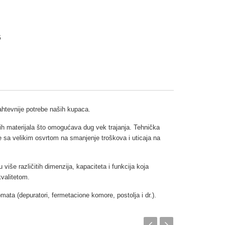
5
zahtevnije potrebe naših kupaca.
ih materijala što omogućava dug vek trajanja. Tehnička
e sa velikim osvrtom na smanjenje troškova i uticaja na
še različitih dimenzija, kapaciteta i funkcija koja
valitetom.
ta (depuratori, fermetacione komore, postolja i dr.).