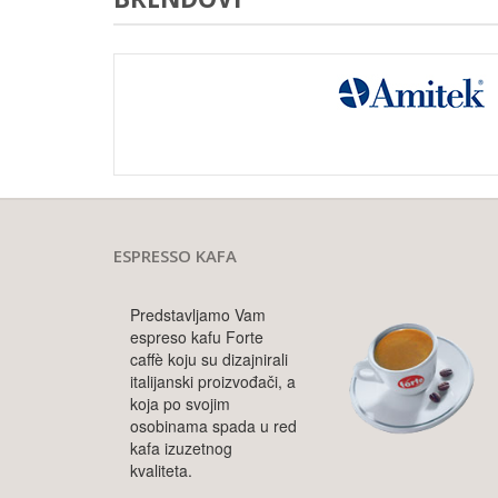
BRENDOVI
ESPRESSO KAFA
Predstavljamo Vam
espreso kafu Forte
caffè koju su dizajnirali
italijanski proizvođači, a
koja po svojim
osobinama spada u red
kafa izuzetnog
kvaliteta.