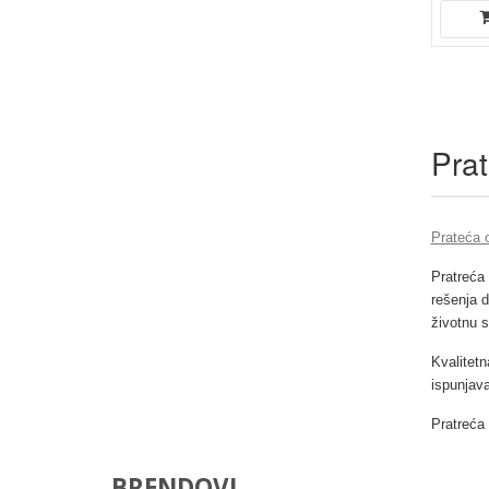
Pra
Prateća 
Pratreća
rešenja d
životnu s
Kvalitetn
ispunjava
Pratreća 