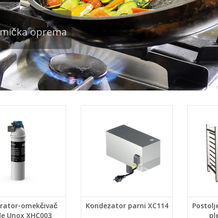
rmička oprema
rator-omekčivač
Kondezator parni XC114
Postolj
de Unox XHC003
pl