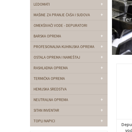
+
LEDOMATI
+
MAŠINE ZA PRANJE ČAŠA I SUDOVA
Te
OMEKŠIVAČI VODE - DEPURATORI
+
BARSKA OPREMA
+
PROFESIONALNA KUHINJSKA OPREMA
+
OSTALA OPREMA I NAMEŠTAJ
+
RASHLADNA OPREMA
+
TERMIČKA OPREMA
HEMIJSKA SREDSTVA
+
NEUTRALNA OPREMA
+
SITAN INVENTAR
+
TOPLI NAPICI
Depu
vo