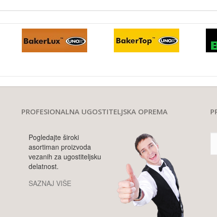
PROFESIONALNA UGOSTITELJSKA OPREMA
P
Pogledajte široki
asortiman proizvoda
vezanih za ugostiteljsku
delatnost.
SAZNAJ VIŠE