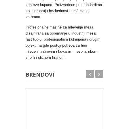
zahteve kupaca. Proizvedene po standardima
koji garantuju bezbednost i profilisane
za hranu.
Profesionalne mašine za mlevenje mesa
dizajnirana za opremanje u industriji mesa,
fast fud-u, profesionalnim kuhinjama i drugim
objektima gde postoji potreba za fino
mlevenim sirovim i kuvanim mesom, ribom,
sirom i sličnom hranom.
BRENDOVI