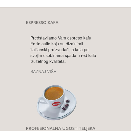
ESPRESSO KAFA
Predstavljamo Vam espreso kafu
Forte caffè koju su dizajnirali
italijanski proizvođači, a koja po
svojim osobinama spada u red kafa
izuzetnog kvaliteta.
SAZNAJ VIŠE
PROFESIONALNA UGOSTITELJSKA