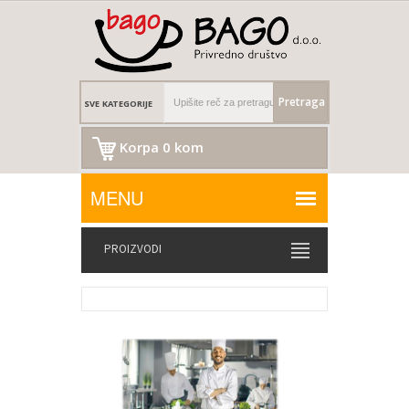
Pretraga
Korpa 0 kom
PROIZVODI