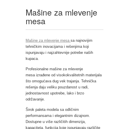
Mašine za mlevenje
mesa
Mašine za mlevenje mesa
sa najnovijim
tehničkim inovacijama i rešenjima koji
ispunjavaju i
najzahtevnije potrebe naših
kupaca.
Profesionalne mašine za mlevenje
mesa
izrađene od visokokvalitetnih materijala
što omogućava dug vek trajanja. Tehnička
rešenja daju veliku pouzdanost u radi,
jednostavnost upotrebe, lako i brzo
održavanje.
Širok paleta modela sa odličnim
performansama i elegantnim dizajnom.
Dostupne u više različitih dimenzija,
kapaciteta, funkcija koje ispunjavaju različite