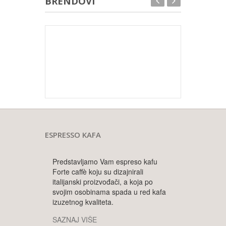
BRENDOVI
ESPRESSO KAFA
Predstavljamo Vam espreso kafu
Forte caffè koju su dizajnirali
italijanski proizvođači, a koja po
svojim osobinama spada u red kafa
izuzetnog kvaliteta.
SAZNAJ VIŠE