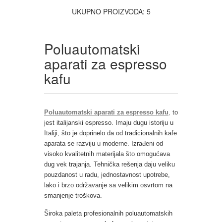
UKUPNO PROIZVODA: 5
Poluautomatski
aparati za espresso
kafu
Poluautomatski aparati za espresso kafu
,
to
jest italijanski espresso. Imaju dugu istoriju u
Italiji, što je doprinelo da od tradicionalnih kafe
aparata se razviju u moderne. Izrađeni od
visoko kvalitetnih materijala što omogućava
dug vek trajanja. Tehnička rešenja daju veliku
pouzdanost u radu, jednostavnost upotrebe,
lako i brzo održavanje sa velikim osvrtom na
smanjenje troškova.
Široka paleta profesionalnih poluautomatskih