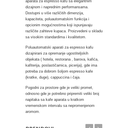
aparata za espresso kafu sa elegantnim
dizajnom i naprednim performansama.
Dostupni u više različitih dimenzija,
kapaciteta, poluautomatskim funkcija i
opcionim mogućnostima koji ispunjavaju
različite zahteve kupaca. Proizvedeni u skladu
sa visokim standardima i kvalitetom.
Poluautomatski aparati za espresso kafu
dizajnirani za opremanje ugostiteljskih
objekata ( hotela, restorana , barova, kafića,
kafiterija, poslastičarnica, picerija), gde ima
potreba za dobrom šoljom espresso kafe
(kratke, duge), cappuccina i čaja.
Pogodni za prostore gde je veliki promet,
odnosno gde je potrebno pripremiti veliki broj
napitaka sa kafe aparata u kratkom
vremenskom intervalu sa nepromenjenom
aromom.