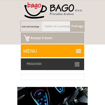
Pretraga
Korpa 0 kom
PROIZVODI