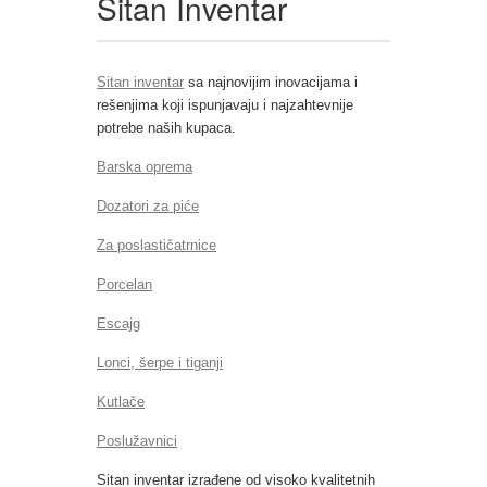
Sitan Inventar
Sitan inventar
sa najnovijim inovacijama i
rešenjima koji ispunjavaju i najzahtevnije
potrebe naših kupaca.
Barska oprema
Dozatori za piće
Za poslastičatrnice
Porcelan
Escajg
Lonci, šerpe i tiganji
Kutlače
Poslužavnici
Sitan inventar izrađene od visoko kvalitetnih