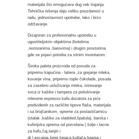
materijala što omogućava dug vek trajanja.
Tehnička rešenja daju veliku pouzdanost u
radu, jednostavnost upotrebe, lako i brzo
održavanje.
Dizajniran za profesionalnu upotrebu u
ugostiteljskim objektima (hotelima
,restoranima ,barovima) i drugim prostorima
gde se pojavi potreba za sitnim inventarom.
Široka paleta proizvoda od
posuda za
pripremu kapućina - latiera ,za grejanje mleka,
kuvanje vina, pripremu tople čokolade, posuda
za zasebno usluživanja mleka, istresanje
soca iz kašike i tampera za potiskivanje
mlevene espresso kafe,
dozatora za piće
predviđenih za različite tipove flaša, materijala
i sa brojčanikom, opreme za poslastičarnicu
(stalak ,kašike za sladoled,špatula), barska i
kuhinjska oprema od porcelana ( šolje i tacne
za kafu,čaj,tanjiri i
dr.),escajga,šerpi,lonaca,kutlača,tiganja i