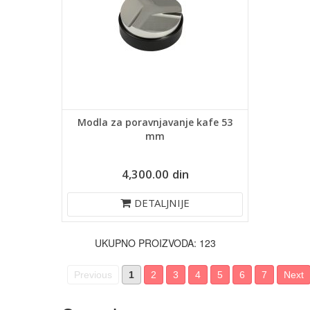
Modla za poravnjavanje kafe 53
mm
4,300.00 din
DETALJNIJE
UKUPNO PROIZVODA: 123
Previous
1
2
3
4
5
6
7
Next