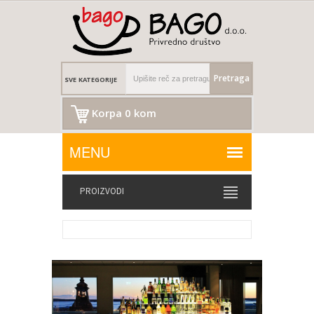
Pretraga
Korpa 0 kom
PROIZVODI