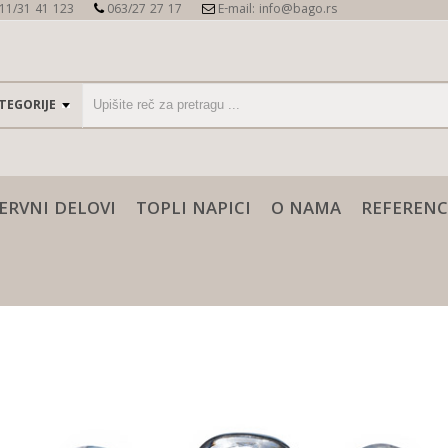
11/31 41 123
063/27 27 17
E-mail: info@bago.rs
ERVNI DELOVI
TOPLI NAPICI
O NAMA
REFERENC