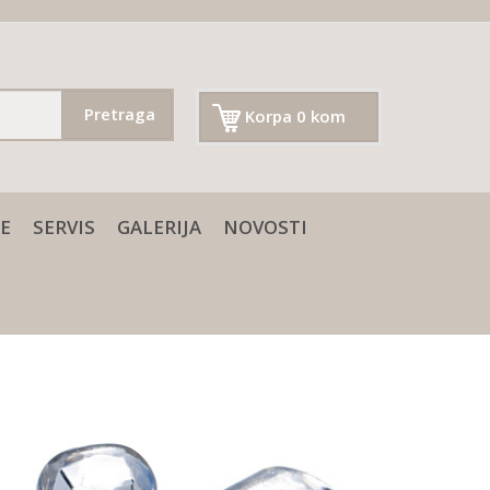
Pretraga
Korpa 0 kom
E
SERVIS
GALERIJA
NOVOSTI