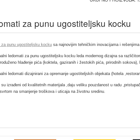
mati za punu ugostiteljsku kocku
 za punu ugostiteljsku kocku
sa najnovijim tehničkim inovacijama i rešenjima 
alni ledomati
za punu ugostiteljsku kocku leda modernog dizajna sa različit
roduženo hlađenje pića (koktela, gaziranih i žestokih pića, prirodnih sokova), 
alni ledomati dizajnirani za opremanje ugostiteljskih objekata (hotela ,restoran
su izrađeni od kvalitetnih materijala ,daju veliku pouzdanost u radu ,pristupa
svrtom na smanjenje troškova i uticaja na životnu sredinu.