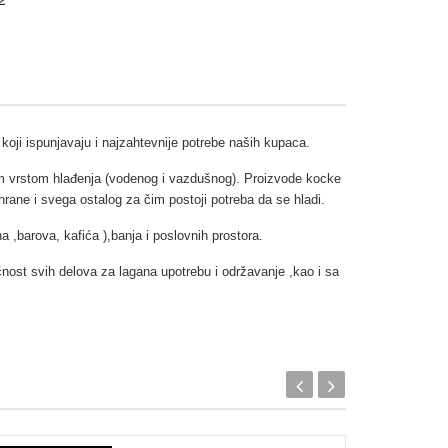
koji ispunjavaju i najzahtevnije potrebe naših kupaca.
om vrstom hlađenja (vodenog i vazdušnog). Proizvode kocke
hrane i svega ostalog za čim postoji potreba da se hladi.
a ,barova, kafića ),banja i poslovnih prostora.
čnost svih delova za lagana upotrebu i održavanje ,kao i sa