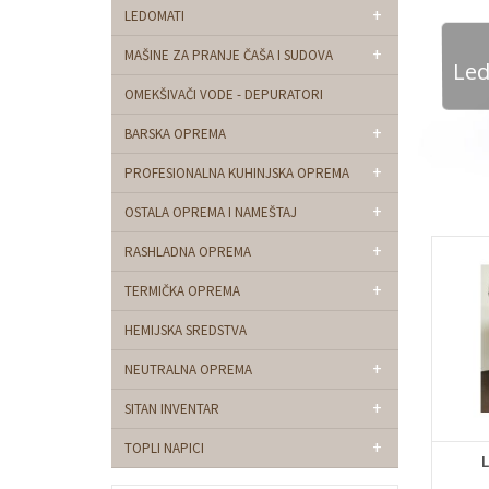
+
LEDOMATI
+
MAŠINE ZA PRANJE ČAŠA I SUDOVA
Le
OMEKŠIVAČI VODE - DEPURATORI
+
BARSKA OPREMA
+
PROFESIONALNA KUHINJSKA OPREMA
+
OSTALA OPREMA I NAMEŠTAJ
+
RASHLADNA OPREMA
+
TERMIČKA OPREMA
HEMIJSKA SREDSTVA
+
NEUTRALNA OPREMA
+
SITAN INVENTAR
+
TOPLI NAPICI