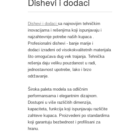
Dishevi i dodaci
Dishevi i dodaci
sa najnovijim tehničkim
inovacijama i rešenjima koji ispunjavaju i
najzahtevnije potrebe naših kupaca .
Profesionalni dishevi - banje marije i
dodaci
izrađeni od visokokvalitetnih materijala
što omogućava dug vek trajanja. Tehnička
rešenja daju veliku pouzdanost u radi,
jednostavnost upotrebe, lako i brzo
održavanje.
Široka paleta modela sa odličnim
performansama i elegantnim dizajnom.
Dostupni u više različitih dimenzija,
kapaciteta, funkcija koji ispunjavaju različite
zahteve kupaca. Proizvedeni po standardima
koji garantuju bezbednost i profilisani za
hranu.