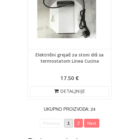
Električni grejač za stoni diš sa
termostatom Linea Cucina
17.50 €
DETALJNIJE
UKUPNO PROIZVODA: 24
Previous
1
2
Next