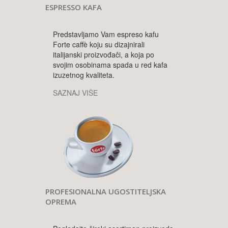
ESPRESSO KAFA
Predstavljamo Vam espreso kafu
Forte caffè koju su dizajnirali
italijanski proizvođači, a koja po
svojim osobinama spada u red kafa
izuzetnog kvaliteta.
SAZNAJ VIŠE
PROFESIONALNA UGOSTITELJSKA
OPREMA