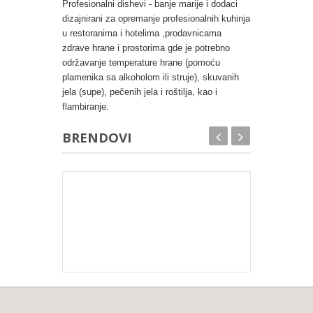
Profesionalni dishevi - banje marije i dodaci
dizajnirani za opremanje profesionalnih kuhinja
u restoranima i hotelima ,prodavnicama
zdrave hrane i prostorima gde je potrebno
održavanje temperature hrane (pomoću
plamenika sa alkoholom ili struje), skuvanih
jela (supe), pečenih jela i roštilja, kao i
flambiranje.
BRENDOVI