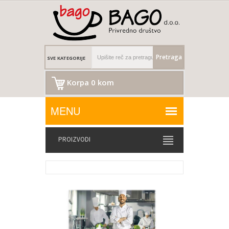
Pretraga
Korpa 0 kom
PROIZVODI