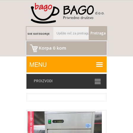
Pretraga
Korpa 0 kom
PROIZVODI