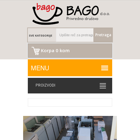
Pretraga
Korpa 0 kom
PROIZVODI